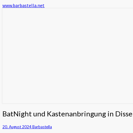
www.barbastella.net
www.barbastella.net
BatNight
BatNight und Kastenanbringung in Diss
und
Kastenanbringung
20. August 2024
Barbastella
in