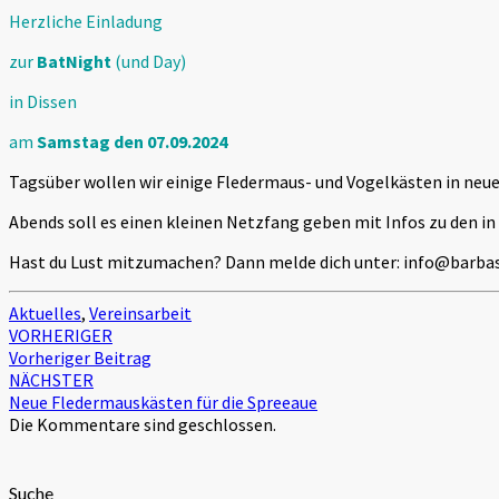
Dissen
Herzliche Einladung
07.09.2024
zur
BatNight
(und Day)
in Dissen
am
Samstag den 07.09.2024
Tagsüber wollen wir einige Fledermaus- und Vogelkästen in neue
Abends soll es einen kleinen Netzfang geben mit Infos zu de
Hast du Lust mitzumachen? Dann melde dich unter: info@barbas
Aktuelles
,
Vereinsarbeit
Beitragsnavigation
VORHERIGER
Vorheriger Beitrag
NÄCHSTER
Neue Fledermauskästen für die Spreeaue
Die Kommentare sind geschlossen.
Suche